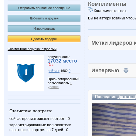
Комплименты
Отправить приватное сообщение
Комплиментов нет.
Вы не авторизованы! Чтоб
Добавить в друзья
Игнорировать
Сделать подарок
Метки лидеров
Совместная покупка: взрослый
популярность:
17032 место
-1 ↓
Интервью
рейтинг
1602
?
Привилегированный
пользователь
1
уровня
Последние
фотогра
Статистика портрета:
сейчас просматривают портрет - 0
зарегистрированные пользователи
посетившие портрет за 7 дней - 0