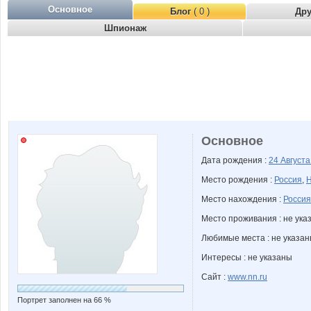
Основное
Блог
( 0 )
Др
Шпионаж
Основное
Дата рождения :
24 Август
Место рождения :
Россия
,
Н
Место нахождения :
Россия
Место проживания : не ука
Любимые места : не указа
Интересы : не указаны
Сайт :
www.nn.ru
Портрет заполнен на 66 %